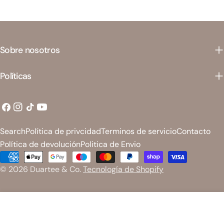
Sobre nosotros
Políticas
Facebook
Instagram
Tik
YouTube
Tok
Search
Política de privcidad
Terminos de servicio
Contacto
Política de devolución
Politica de Envio
Métodos
© 2026
Duartee & Co
.
Tecnología de Shopify
de
pago
Añadir Al Carrito
Disminuir Cantidad Para Espejo Redondo Dorado
Aumentar Cantidad Para Espejo Redond