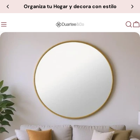
saltar
Organiza tu Hogar y decora con estilo
al
contenido
C
Saltar
a
información
del
producto
Abrir medios 0 en modal