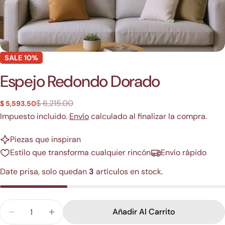
SALE
10%
Espejo Redondo Dorado
$ 6,215.00
$ 5,593.50
Precio
Precio
de
regular
Impuesto incluido.
Envío
calculado al finalizar la compra.
venta
Piezas que inspiran
Estilo que transforma cualquier rincón
Envío rápido
Date prisa, solo quedan
3
artículos en stock.
Cantidad
Añadir Al Carrito
Disminuir Cantidad Para Espejo Redondo Dorado
Aumentar Cantidad Para Espejo Redond