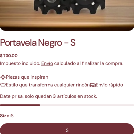
Portavela Negro - S
Precio
$ 730.00
regular
Impuesto incluido.
Envío
calculado al finalizar la compra.
Piezas que inspiran
Estilo que transforma cualquier rincón
Envío rápido
Date prisa, solo quedan
3
artículos en stock.
Size:
S
S