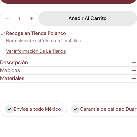
Cantidad
Añadir Al Carrito
Disminuir Cantidad Para Portavela Negro - S
Aumentar Cantidad Para Portavela Negro
Recoge en
Tienda Polanco
Normalmente está listo en 2 a 4 días
Ver Información De La Tienda
Descripción
Medidas
Materiales
Envíos a todo México
Garantía de calidad Duar