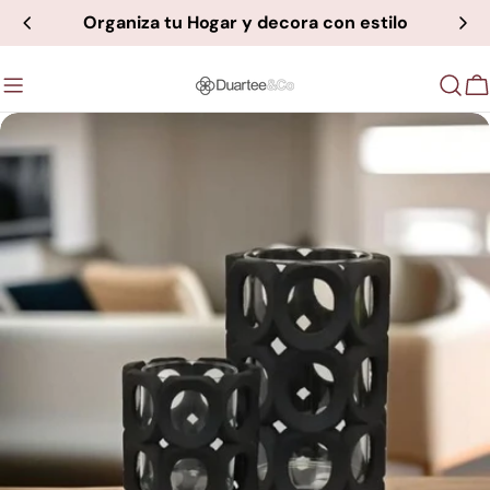
saltar
Organiza tu Hogar y decora con estilo
al
contenido
C
Saltar
a
información
del
producto
Abrir medios 0 en modal