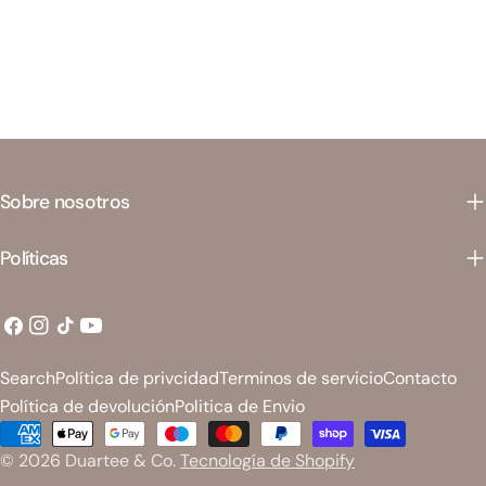
Sobre nosotros
Políticas
Facebook
Instagram
Tik
YouTube
Tok
Search
Política de privcidad
Terminos de servicio
Contacto
Política de devolución
Politica de Envio
Métodos
© 2026
Duartee & Co
.
Tecnología de Shopify
de